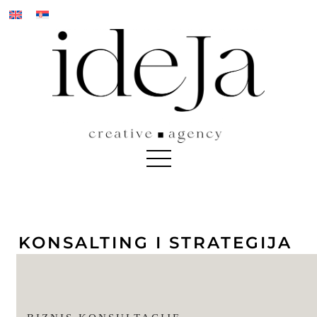
Пређи
на
садржај
KONSALTING I STRATEGIJA